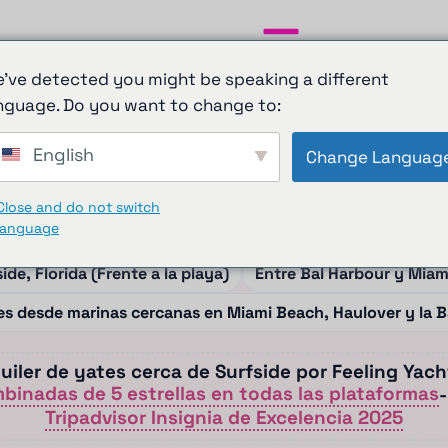
've detected you might be speaking a different
nguage. Do you want to change to:
English
Change Languag
Close and do not switch
language
ide, Florida (Frente a la playa)
Entre Bal Harbour y Mia
tes desde marinas cercanas en Miami Beach, Haulover y la 
uiler de yates cerca de Surfside por Feeling Yac
inadas de 5 estrellas en todas las plataformas
-
Tripadvisor
Insignia de Excelencia 2025