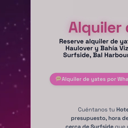
Alquiler
Reserve
alquiler de y
Haulover y Bahía Vi
Surfside, Bal Harbou
Alquiler de yates por Wh
Cuéntanos tu
Hote
presupuesto, hora de
cerca de Surfside
que 