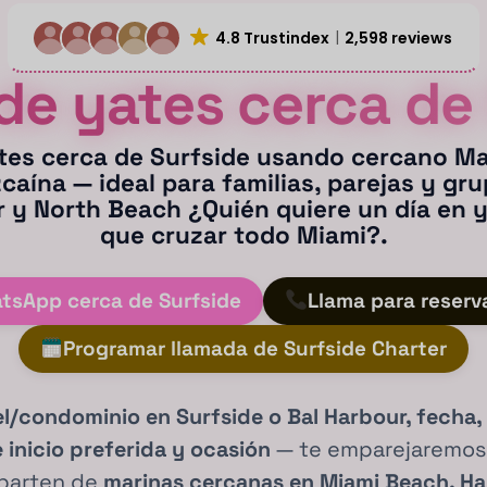
4.8 Trustindex
2,598 reviews
 de yates cerca de
ates cerca de Surfside
usando cercano
Ma
zcaína
— ideal para
familias, parejas y gr
r y North Beach
¿Quién quiere un día en y
que cruzar todo Miami?.
atsApp cerca de Surfside
Llama para reserv
Programar llamada de Surfside Charter
l/condominio en Surfside o Bal Harbour, fecha,
 inicio preferida y ocasión
— te emparejaremo
parten de
marinas cercanas en Miami Beach, Hau