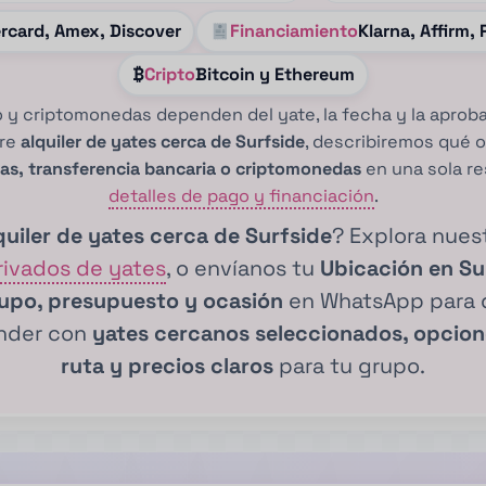
ercard, Amex, Discover
Financiamiento
Klarna, Affirm
₿
Cripto
Bitcoin y Ethereum
 y criptomonedas dependen del yate, la fecha y la aprob
bre
alquiler de yates cerca de Surfside
, describiremos qué 
as, transferencia bancaria o criptomonedas
en una sola re
detalles de pago y financiación
.
quiler de yates cerca de Surfside
? Explora nues
rivados de yates
, o envíanos tu
Ubicación en Sur
rupo, presupuesto y ocasión
en WhatsApp para q
onder con
yates cercanos seleccionados, opcione
ruta y precios claros
para tu grupo.