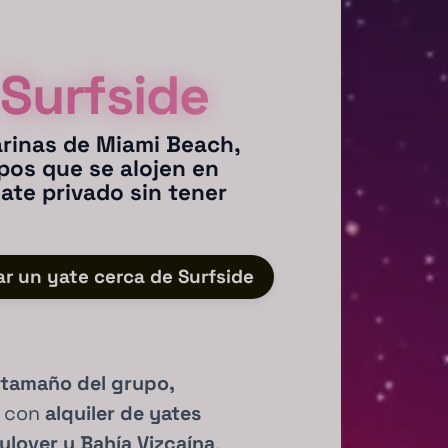
 Surfside
rinas de Miami Beach,
upos que se alojen en
ate privado sin tener
ar un yate cerca de Surfside
 tamaño del grupo,
s con
alquiler de yates
lover y Bahía Vizcaína
,