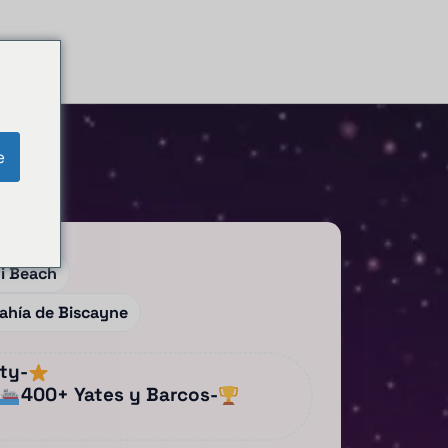
e
mi Beach
Bahía de Biscayne
hty
-
400+ Yates y Barcos
-