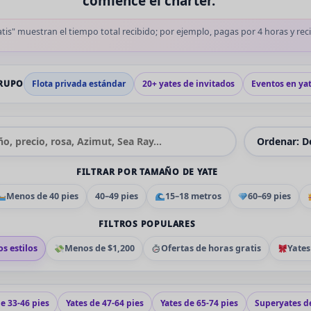
comience el chárter.
tis" muestran el tiempo total recibido; por ejemplo, pagas por 4 horas y reci
GRUPO
Flota privada estándar
20+ yates de invitados
Eventos en ya
Alquileres
FILTRAR POR TAMAÑO DE YATE
Menos de 40 pies
40–49 pies
15–18 metros
60–69 pies
FILTROS POPULARES
os estilos
Menos de $1,200
Ofertas de horas gratis
Yates
de 33-46 pies
Yates de 47-64 pies
Yates de 65-74 pies
Superyates d