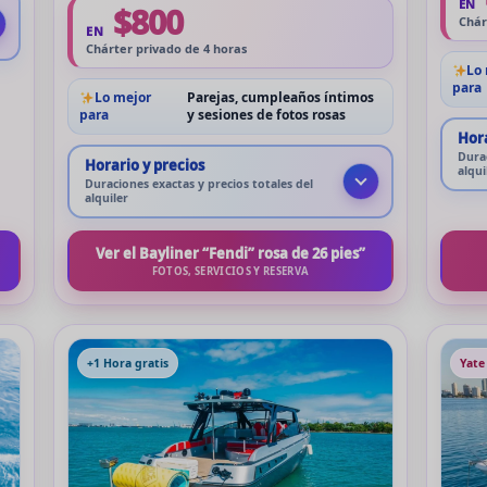
EN
$800
Chár
EN
Chárter privado de 4 horas
Lo
para
Lo mejor
Parejas, cumpleaños íntimos
para
y sesiones de fotos rosas
Hora
Durac
Horario y precios
alqui
Duraciones exactas y precios totales del
alquiler
Ver el Bayliner “Fendi” rosa de 26 pies”
FOTOS, SERVICIOS Y RESERVA
+1 Hora gratis
Yate