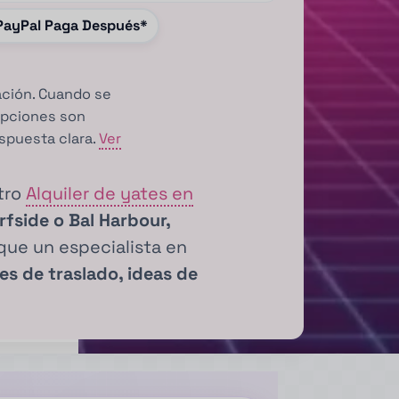
, PayPal Paga Después*
ación. Cuando se
opciones son
spuesta clara.
Ver
tro
Alquiler de yates en
fside o Bal Harbour,
ue un especialista en
s de traslado, ideas de