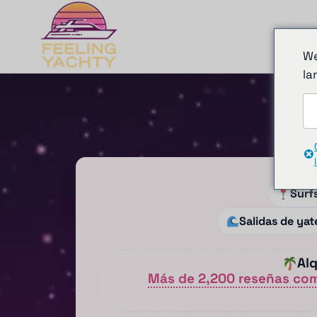
We
la
Surfs
Salidas de ya
Alq
Más de 2,200 reseñas comb