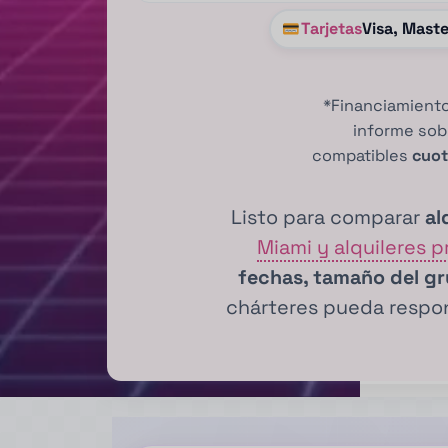
Tarjetas
Visa, Mast
*Financiamiento
informe so
compatibles
cuot
Listo para comparar
al
Miami y alquileres p
fechas, tamaño del g
chárteres pueda resp